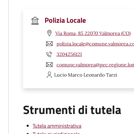
Polizia Locale
Via Roma, 85 22070 Valmorea (CO)
polizia.locale@comune.valmorea.co
3204256121
comune.valmorea@pec.regione.lom
Lucio Marco Leonardo
Tarzi
Strumenti di tutela
Tutela amministrativa