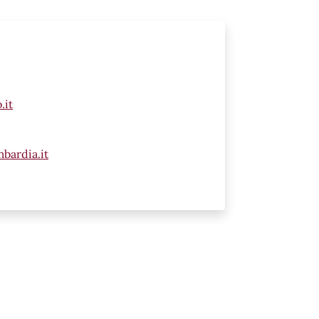
.it
bardia.it