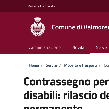
Salta al contenuto principale
Skip to footer content
Regione Lombardia
Comune di Valmore
Amministrazione
Novità
Servizi
Briciole di pane
Home
/
Servizi
/
Mobilità e trasporti
/
Con
Contrassegno per v
disabili: rilascio
permanente