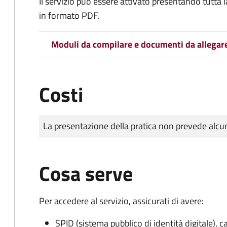
Il servizio può essere attivato presentando tutta
in formato PDF.
Moduli da compilare e documenti da allegar
Costi
Tipo di pagamento
Importo
La presentazione della pratica non prevede al
Cosa serve
Per accedere al servizio, assicurati di avere:
SPID (sistema pubblico di identità digitale), ca