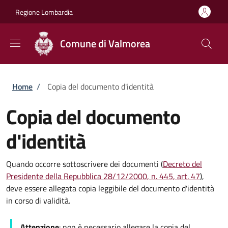
Salta al contenuto principale
Skip to footer content
Regione Lombardia
Comune di Valmorea
Briciole di pane
Home
/
Copia del documento d'identità
Copia del documento
d'identità
Quando occorre sottoscrivere dei documenti (
Decreto del
Presidente della Repubblica 28/12/2000, n. 445, art. 47
),
deve essere allegata copia leggibile del documento d'identità
in corso di validità.
Attenzione
: non è necessario allegare la copia del