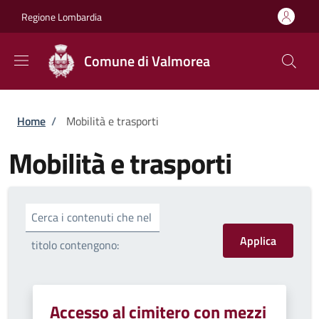
Salta al contenuto principale
Skip to footer content
Regione Lombardia
Comune di Valmorea
Briciole di pane
Home
/
Mobilità e trasporti
Mobilità e trasporti
Cerca i contenuti che nel
titolo contengono:
Accesso al cimitero con mezzi