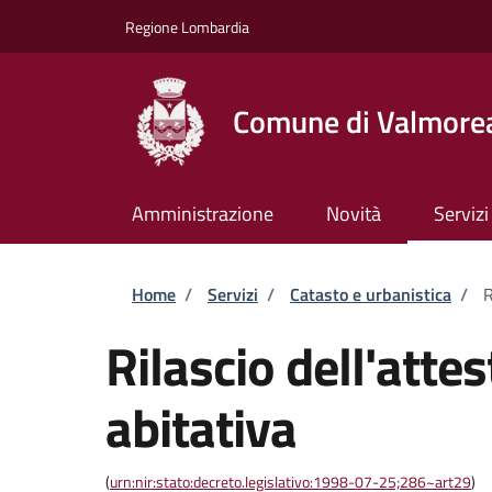
Salta al contenuto principale
Skip to footer content
Regione Lombardia
Comune di Valmore
Amministrazione
Novità
Servizi
Briciole di pane
Home
/
Servizi
/
Catasto e urbanistica
/
R
Rilascio dell'atte
abitativa
(
urn:nir:stato:decreto.legislativo:1998-07-25;286~art29
)