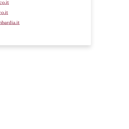
o.it
o.it
bardia.it