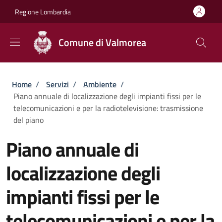
Salta al contenuto principale
Skip to footer content
Regione Lombardia
Comune di Valmorea
Briciole di pane
Home
/
Servizi
/
Ambiente
/
Piano annuale di localizzazione degli impianti fissi per le
telecomunicazioni e per la radiotelevisione: trasmissione
del piano
Piano annuale di
localizzazione degli
impianti fissi per le
telecomunicazioni e per la