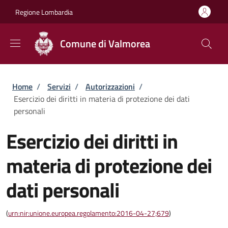
Salta al contenuto principale
Skip to footer content
Regione Lombardia
Comune di Valmorea
Briciole di pane
Home
/
Servizi
/
Autorizzazioni
/
Esercizio dei diritti in materia di protezione dei dati
personali
Esercizio dei diritti in
materia di protezione dei
dati personali
(
urn:nir:unione.europea.regolamento:2016-04-27;679
)