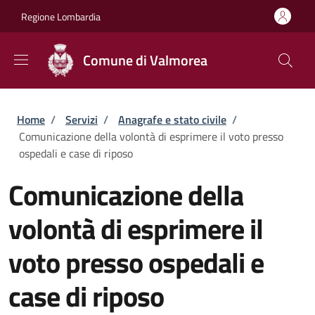
Salta al contenuto principale
Skip to footer content
Regione Lombardia
Comune di Valmorea
Briciole di pane
Home
/
Servizi
/
Anagrafe e stato civile
/
Comunicazione della volontà di esprimere il voto presso
ospedali e case di riposo
Comunicazione della
volontà di esprimere il
voto presso ospedali e
case di riposo