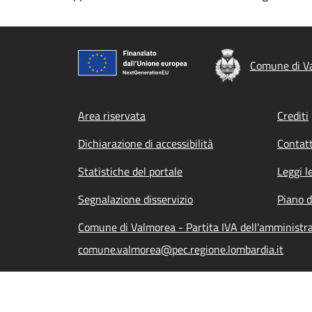
Comune di V
Footer menu
Area riservata
Crediti
Dichiarazione di accessibilità
Contatt
Statistiche del portale
Leggi l
Segnalazione disservizio
Piano d
Comune di Valmorea - Partita IVA dell'amminist
comune.valmorea@pec.regione.lombardia.it