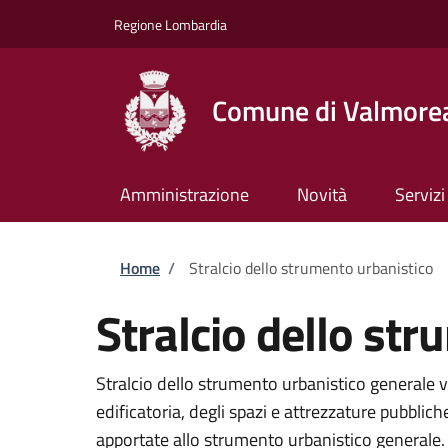
Salta al contenuto principale
Skip to footer content
Regione Lombardia
Comune di Valmore
Amministrazione
Novità
Servizi
Briciole di pane
Home
/
Stralcio dello strumento urbanistico
Stralcio dello st
Stralcio dello strumento urbanistico generale v
edificatoria, degli spazi e attrezzature pubblic
apportate allo strumento urbanistico generale.