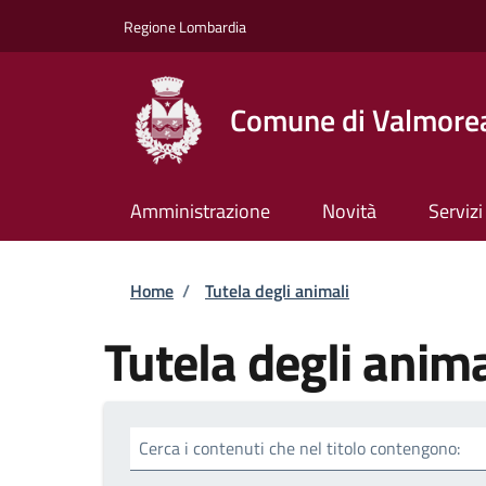
Salta al contenuto principale
Skip to footer content
Regione Lombardia
Comune di Valmore
Amministrazione
Novità
Servizi
Briciole di pane
Home
/
Tutela degli animali
Tutela degli anima
Cerca i contenuti che nel titolo contengono: