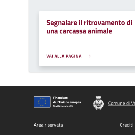
Segnalare il ritrovamento di
una carcassa animale
VAI ALLA PAGINA
Comune di V
Footer menu
Area riservata
Crediti