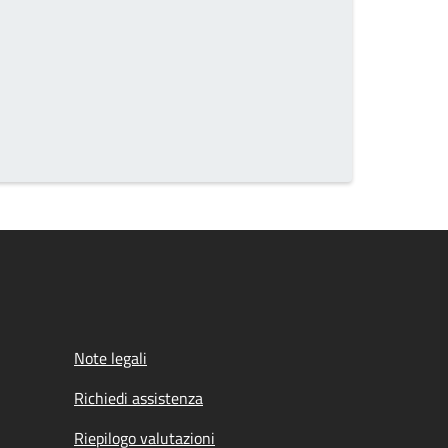
he page number you want to go to
Note legali
Richiedi assistenza
Riepilogo valutazioni