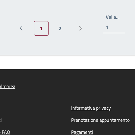
Write t
Vai a…
1
2
Pagina precedente
Pagina attuale
Pagina
Prossima pagina
almorea
Informativa privacy
i
Prenotazione appuntamento
e FAQ
Pagamenti