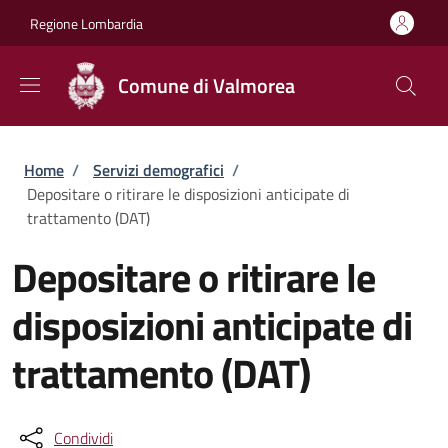
Salta al contenuto principale
Skip to footer content
Regione Lombardia
Comune di Valmorea
Briciole di pane
Home
/
Servizi demografici
/
Depositare o ritirare le disposizioni anticipate di
trattamento (DAT)
Depositare o ritirare le
disposizioni anticipate di
trattamento (DAT)
Condividi